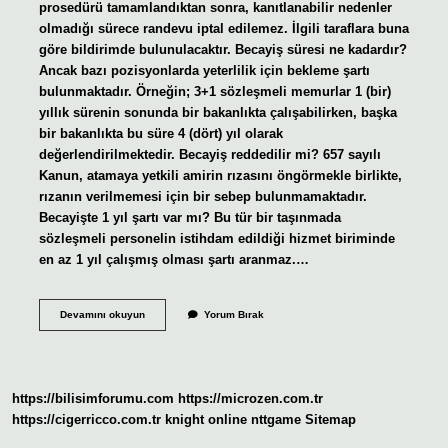
prosedürü tamamlandıktan sonra, kanıtlanabilir nedenler
olmadığı sürece randevu iptal edilemez. İlgili taraflara buna
göre bildirimde bulunulacaktır. Becayiş süresi ne kadardır?
Ancak bazı pozisyonlarda yeterlilik için bekleme şartı
bulunmaktadır. Örneğin; 3+1 sözleşmeli memurlar 1 (bir)
yıllık sürenin sonunda bir bakanlıkta çalışabilirken, başka
bir bakanlıkta bu süre 4 (dört) yıl olarak
değerlendirilmektedir. Becayiş reddedilir mi? 657 sayılı
Kanun, atamaya yetkili amirin rızasını öngörmekle birlikte,
rızanın verilmemesi için bir sebep bulunmamaktadır.
Becayişte 1 yıl şartı var mı? Bu tür bir taşınmada
sözleşmeli personelin istihdam edildiği hizmet biriminde
en az 1 yıl çalışmış olması şartı aranmaz.…
Becayiş
Devamını okuyun
Yorum Bırak
Engellenebilir
Mi
https://bilisimforumu.com
https://microzen.com.tr
https://cigerricco.com.tr
knight online
nttgame
Sitemap