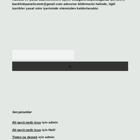
backlinkpanelicomtr@gmail.com
adresine bildirmeniz halinde, ilgili
içerikler yasal süre içerisinde sitemizden kaldırılacaktır.
Arama
Son yorumlar
Alt geçit nedir kısa
için
admin
Alt geçit nedir kısa
için
Halil
Tipten ne demek
için
admin