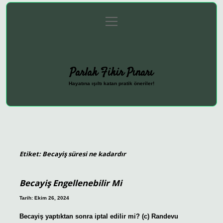
menüyü
Anasayfa
Gizlilik Politikası
Yasal Uyarı
aç
Hakkımızda
Parlak Fikir Pınarı
Hayatına ışıltı katan pratik öneriler!
Etiket:
Becayiş süresi ne kadardır
Becayiş Engellenebilir Mi
Tarih: Ekim 26, 2024
Becayiş yaptıktan sonra iptal edilir mi? (c) Randevu