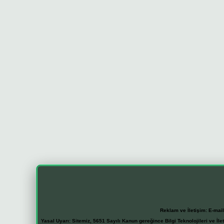
Reklam ve İletişim:
E-mai
Yasal Uyarı:
Sitemiz, 5651 Sayılı Kanun gereğince Bilgi Teknolojileri ve İl