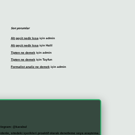
Son yorumlar
Alt geçit nedir kısa
için
admin
Alt geçit nedir kısa
için
Halil
Tipten ne demek
için
admin
Tipten ne demek
için
Tayfun
Formalist analiz ne demek
için
admin
elegram: @karabul
denle, sitedeki içerikleri proaktif olarak denetleme veya araştırma