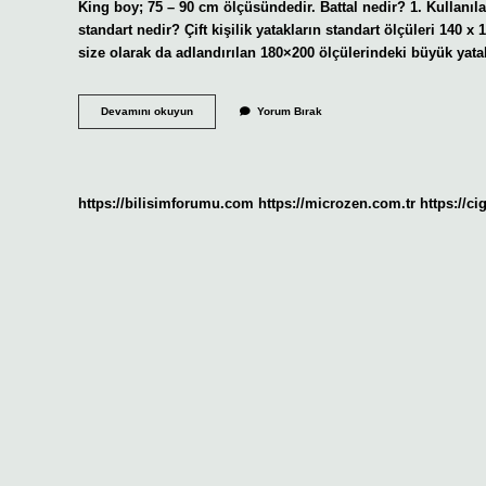
King boy; 75 – 90 cm ölçüsündedir. Battal nedir? 1. Kullanıl
standart nedir? Çift kişilik yatakların standart ölçüleri 140 x
size olarak da adlandırılan 180×200 ölçülerindeki büyük yata
Battal
Devamını okuyun
Yorum Bırak
Boy
Ne
Demek
Tdk
https://bilisimforumu.com
https://microzen.com.tr
https://ci