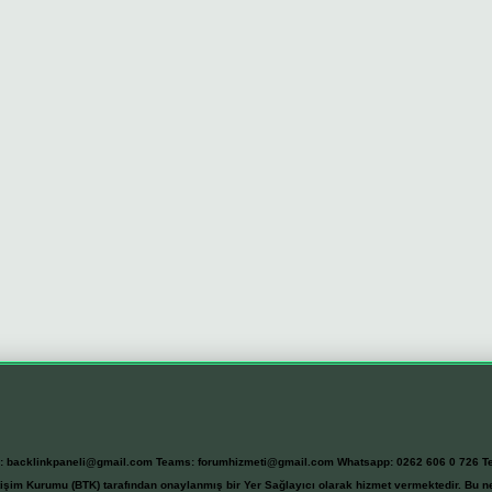
l:
backlinkpaneli@gmail.com
Teams:
forumhizmeti@gmail.com
Whatsapp: 0262 606 0 726
T
etişim Kurumu (BTK) tarafından onaylanmış bir Yer Sağlayıcı olarak hizmet vermektedir. Bu ne