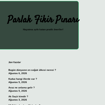
Parlak Fikir Pınarı
Hayatına ışıltı katan pratik öneriler!
Sidebar
ilbet güncel giriş adresi
vdcasin
Son Yazılar
Bugün dünyanın en soğuk ülkesi neresi ?
Ağustos 6, 2026
Kuduz hangi illerde var ?
Ağustos 5, 2026
Avaz ne anlama gelir ?
Ağustos 5, 2026
Ak Saçlı kimdir ?
Ağustos 3, 2026