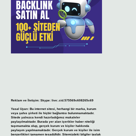
Reklam ve İletişim:
Skype: live:.cid.575569c608265c69
Yasal Uyarı:
Bu internet sitesi, herhangi bir marka, kurum
veya şahıs şirketi ile hiçbir bağlantısı bulunmamaktadır.
Sitede yalnızca kendi hazırladığımız makaleler
paylaşılmaktadır. Burada yer alan içerikler haber niteliği
taşımamakta olup, gerçek kurum ve kişiler hakkında
paylaşım yapılmamaktadır. Gerçek kurum ve kişiler ile isim
benzerlikleri tamamen tesadüfidir. Sitemizdeki bilgiler taslak