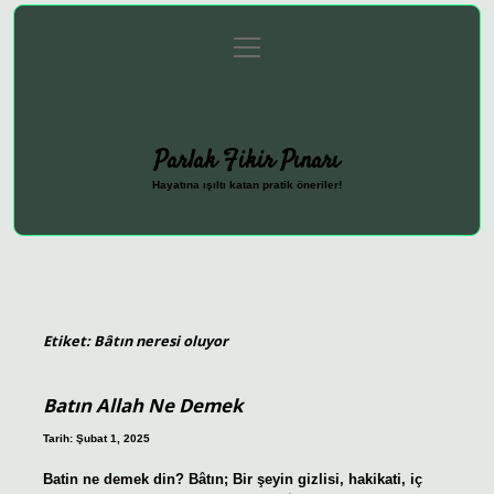
menüyü
Anasayfa
Gizlilik Politikası
Yasal Uyarı
aç
Hakkımızda
Parlak Fikir Pınarı
Hayatına ışıltı katan pratik öneriler!
Etiket:
Bâtın neresi oluyor
Batın Allah Ne Demek
Tarih: Şubat 1, 2025
Batin ne demek din? Bâtın; Bir şeyin gizlisi, hakikati, iç