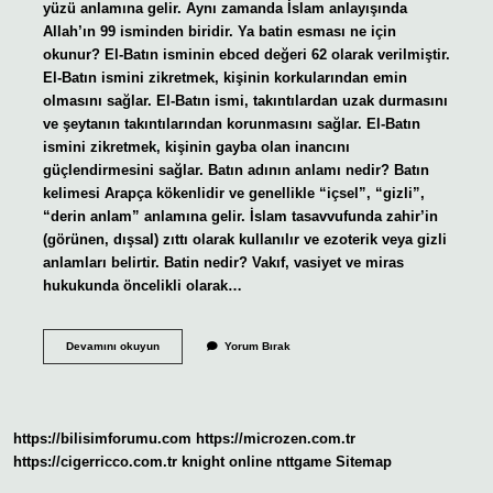
yüzü anlamına gelir. Aynı zamanda İslam anlayışında
Allah’ın 99 isminden biridir. Ya batin esması ne için
okunur? El-Batın isminin ebced değeri 62 olarak verilmiştir.
El-Batın ismini zikretmek, kişinin korkularından emin
olmasını sağlar. El-Batın ismi, takıntılardan uzak durmasını
ve şeytanın takıntılarından korunmasını sağlar. El-Batın
ismini zikretmek, kişinin gayba olan inancını
güçlendirmesini sağlar. Batın adının anlamı nedir? Batın
kelimesi Arapça kökenlidir ve genellikle “içsel”, “gizli”,
“derin anlam” anlamına gelir. İslam tasavvufunda zahir’in
(görünen, dışsal) zıttı olarak kullanılır ve ezoterik veya gizli
anlamları belirtir. Batin nedir? Vakıf, vasiyet ve miras
hukukunda öncelikli olarak…
Batın
Devamını okuyun
Yorum Bırak
Allah
Ne
Demek
https://bilisimforumu.com
https://microzen.com.tr
https://cigerricco.com.tr
knight online
nttgame
Sitemap