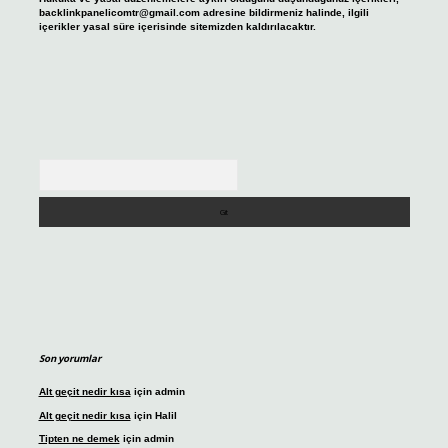
backlinkpanelicomtr@gmail.com
adresine bildirmeniz halinde, ilgili
içerikler yasal süre içerisinde sitemizden kaldırılacaktır.
Arama
Son yorumlar
Alt geçit nedir kısa
için
admin
Alt geçit nedir kısa
için
Halil
Tipten ne demek
için
admin