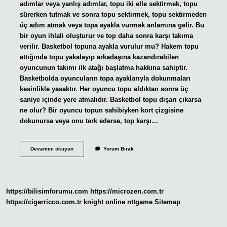
adımlar veya yanlış adımlar, topu iki elle sektirmek, topu
sürerken tutmak ve sonra topu sektirmek, topu sektirmeden
üç adım atmak veya topa ayakla vurmak anlamına gelir. Bu
bir oyun ihlali oluşturur ve top daha sonra karşı takıma
verilir. Basketbol topuna ayakla vurulur mu? Hakem topu
attığında topu yakalayıp arkadaşına kazandırabilen
oyuncunun takımı ilk atağı başlatma hakkına sahiptir.
Basketbolda oyuncuların topa ayaklarıyla dokunmaları
kesinlikle yasaktır. Her oyuncu topu aldıktan sonra üç
saniye içinde yere atmalıdır. Basketbol topu dışarı çıkarsa
ne olur? Bir oyuncu topun sahibiyken kort çizgisine
dokunursa veya onu terk ederse, top karşı…
Basketbol
Devamını okuyun
Yorum Bırak
Topu
Ayağa
Değerse
Ne
Olur
https://bilisimforumu.com
https://microzen.com.tr
https://cigerricco.com.tr
knight online
nttgame
Sitemap