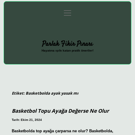
menüyü
Anasayfa
Gizlilik Politikası
Yasal Uyarı
aç
Hakkımızda
Parlak Fikir Pınarı
Hayatına ışıltı katan pratik öneriler!
Etiket:
Basketbolda ayak yasak mı
Basketbol Topu Ayağa Değerse Ne Olur
Tarih: Ekim 21, 2024
Basketbolda top ayağa çarparsa ne olur? Basketbolda,