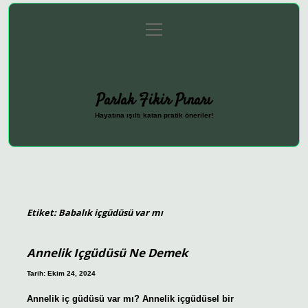
menüyü
Anasayfa
Gizlilik Politikası
Yasal Uyarı
aç
Hakkımızda
Parlak Fikir Pınarı
Hayatına ışıltı katan pratik öneriler!
Etiket:
Babalık içgüdüsü var mı
Annelik Içgüdüsü Ne Demek
Tarih: Ekim 24, 2024
Annelik iç güdüsü var mı? Annelik içgüdüsel bir