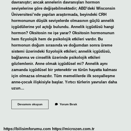
davranıştır; ancak annelerin davranışları hormon
seviyelerine göre değişebilmektedir; ABD’deki Wisconsin
Üniversitesi’nde yapılan araştırmada, beyindeki CRH
hormonunun düşük seviyelerde olmasının güçlü annelik
içgüdülerine yol açtığı bulundu. Annelik içgüdüsü hangi
hormon? Oksitosin ne işe yarar? Oksitosin hormonunun
hem fizyolojik hem de psikolojik etkileri vardır. Bu
hormonun doğum sırasında ve doğumdan sonra üreme
sistemi üzerindeki fizyolojik etkileri; annelik içgüdüsü,
bağlanma ve cinsellik üzerinde psikolojik etkileri
gözlemlenir. Anne olmak içgüdüsel mi? Annelik aynı
zamanda içgüdüsel bir yetenektir ve türün hayatta kalması
için olmazsa olmazdır. Tüm memelilerde ilk sosyalleşme
anne-çocuk ilişkisiyle başlar. Yırtıcı türlerin yavruları daha
uzun…
Annelik
Devamını okuyun
Yorum Bırak
Içgüdüsü
Ne
Demek
https://bilisimforumu.com
https://microzen.com.tr