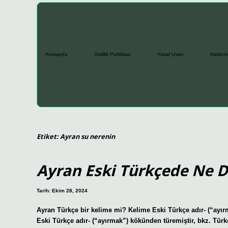
Anasayfa
Gizlilik Politikası
Yasal Uyarı
Hakkım
Etiket:
Ayran su nerenin
Ayran Eski Türkçede Ne 
Tarih: Ekim 28, 2024
Ayran Türkçe bir kelime mi? Kelime Eski Türkçe adır- (“ayır
Eski Türkçe adır- (“ayırmak”) kökünden türemiştir, bkz. Tür