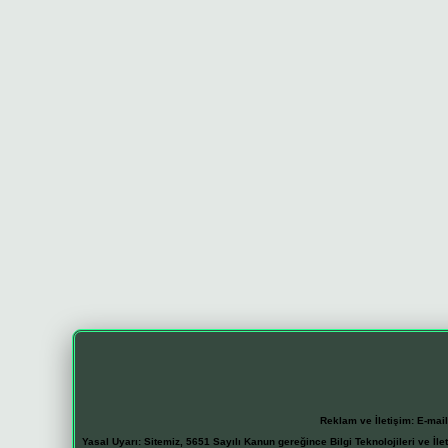
Reklam ve İletişim:
E-mai
Yasal Uyarı:
Sitemiz, 5651 Sayılı Kanun gereğince Bilgi Teknolojileri ve İl