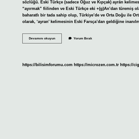
sözlüğü. Eski Türkçe (sadece Oğuz ve Kıpçak) ayrān kelimesi
“ayırmak” fiilinden ve Eski Türkçe eki +(g)An’dan türemiş ol
baharatlı bir tada sahip olup, Türkiye’de ve Orta Doğu ile Or
olarak, ‘ayran’ kelimesinin Eski Farsça’dan geldiğine inanıl
Ayran
Devamını okuyun
Yorum Bırak
Eski
Türkçede
Ne
Demek
https://bilisimforumu.com
https://microzen.com.tr
https://ci