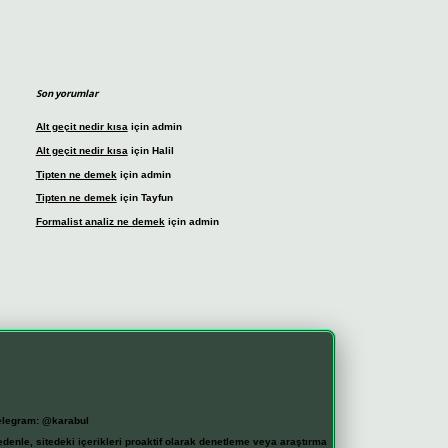
Son yorumlar
Alt geçit nedir kısa
için
admin
Alt geçit nedir kısa
için
Halil
Tipten ne demek
için
admin
Tipten ne demek
için
Tayfun
Formalist analiz ne demek
için
admin
elegram: @karabul
denle, sitedeki içerikleri proaktif olarak denetleme veya araştırma