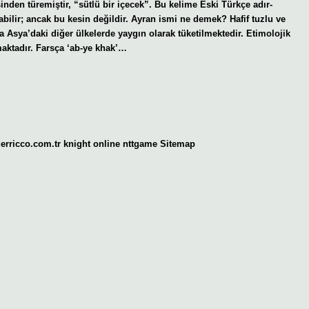
nden türemiştir, “sütlü bir içecek”. Bu kelime Eski Türkçe adır-
abilir; ancak bu kesin değildir. Ayran ismi ne demek? Hafif tuzlu ve
ta Asya’daki diğer ülkelerde yaygın olarak tüketilmektedir. Etimolojik
maktadır. Farsça ‘ab-ye khak’…
gerricco.com.tr
knight online
nttgame
Sitemap