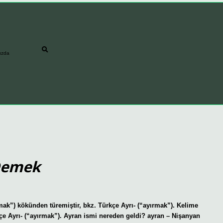
ızda
Demek
mak”) kökünden türemiştir, bkz. Türkçe Ayrı- (“ayırmak”). Kelime
kçe Ayrı- (“ayırmak”). Ayran ismi nereden geldi? ayran – Nişanyan