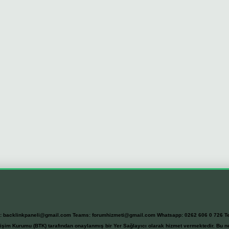
l:
backlinkpaneli@gmail.com
Teams:
forumhizmeti@gmail.com
Whatsapp: 0262 606 0 726
T
etişim Kurumu (BTK) tarafından onaylanmış bir Yer Sağlayıcı olarak hizmet vermektedir. Bu ne