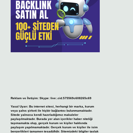
Reklam ve İletişim:
Skype: live:.cid.575569c608265c69
Yasal Uyarı:
Bu internet sitesi, herhangi bir marka, kurum
veya şahıs şirketi ile hiçbir bağlantısı bulunmamaktadır.
Sitede yalnızca kendi hazırladığımız makaleler
paylaşılmaktadır. Burada yer alan içerikler haber niteliği
taşımamakta olup, gerçek kurum ve kişiler hakkında
paylaşım yapılmamaktadır. Gerçek kurum ve kişiler ile isim
benzerlikleri tamamen tesadüfidir. Sitemizdeki bilgiler taslak