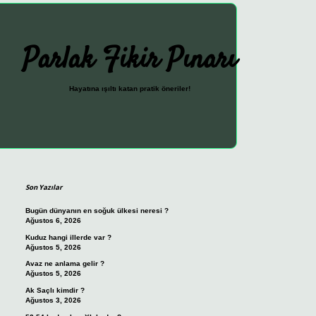
Parlak Fikir Pınarı
Hayatına ışıltı katan pratik öneriler!
Sidebar
ilbet güncel giriş adresi
vdcasino giriş
betexper giriş
Son Yazılar
Bugün dünyanın en soğuk ülkesi neresi ?
Ağustos 6, 2026
Kuduz hangi illerde var ?
Ağustos 5, 2026
Avaz ne anlama gelir ?
Ağustos 5, 2026
Ak Saçlı kimdir ?
Ağustos 3, 2026