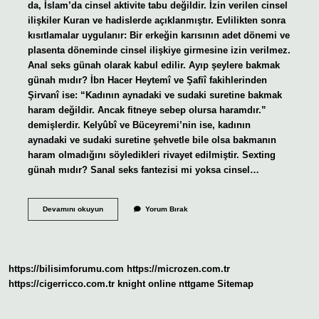
da, İslam’da cinsel aktivite tabu değildir. İzin verilen cinsel
ilişkiler Kuran ve hadislerde açıklanmıştır. Evlilikten sonra
kısıtlamalar uygulanır: Bir erkeğin karısının adet dönemi ve
plasenta döneminde cinsel ilişkiye girmesine izin verilmez.
Anal seks günah olarak kabul edilir. Ayıp şeylere bakmak
günah mıdır? İbn Hacer Heytemî ve Şafiî fakihlerinden
Şirvanî ise: “Kadının aynadaki ve sudaki suretine bakmak
haram değildir. Ancak fitneye sebep olursa haramdır.”
demişlerdir. Kelyûbî ve Büceyremi’nin ise, kadının
aynadaki ve sudaki suretine şehvetle bile olsa bakmanın
haram olmadığını söyledikleri rivayet edilmiştir. Sexting
günah mıdır? Sanal seks fantezisi mi yoksa cinsel…
Müstehcen
Devamını okuyun
Yorum Bırak
Görüntülere
Bakmak
Haram
Mı
https://bilisimforumu.com
https://microzen.com.tr
https://cigerricco.com.tr
knight online
nttgame
Sitemap