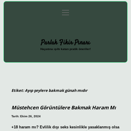
menüyü
Anasayfa
Gizlilik Politikası
Yasal Uyarı
aç
Hakkımızda
Parlak Fikir Pınarı
Hayatına ışıltı katan pratik öneriler!
Etiket:
Ayıp şeylere bakmak günah mıdır
Müstehcen Görüntülere Bakmak Haram Mı
Tarih: Ekim 26, 2024
+18 haram mı? Evlilik dışı seks kesinlikle yasaklanmış olsa