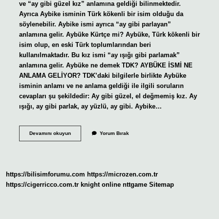
ve “ay gibi güzel kız” anlamına geldiği bilinmektedir.
Ayrıca Aybike isminin Türk kökenli bir isim olduğu da
söylenebilir. Aybike ismi ayrıca “ay gibi parlayan”
anlamına gelir. Aybüke Kürtçe mi? Aybüke, Türk kökenli bir
isim olup, en eski Türk toplumlarından beri
kullanılmaktadır. Bu kız ismi “ay ışığı gibi parlamak”
anlamına gelir. Aybüke ne demek TDK? AYBÜKE İSMİ NE
ANLAMA GELİYOR? TDK’daki bilgilerle birlikte Aybüke
isminin anlamı ve ne anlama geldiği ile ilgili soruların
cevapları şu şekildedir: Ay gibi güzel, el değmemiş kız. Ay
ışığı, ay gibi parlak, ay yüzlü, ay gibi. Aybike…
Aybike
Devamını okuyun
Yorum Bırak
Mi
Aybige
Mi
https://bilisimforumu.com
https://microzen.com.tr
https://cigerricco.com.tr
knight online
nttgame
Sitemap