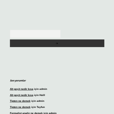
Arama
Son yorumlar
Alt geçit nedir kısa
için
admin
Alt geçit nedir kısa
için
Halil
Tipten ne demek
için
admin
Tipten ne demek
için
Tayfun
Formalist analiz ne demek
için
admin