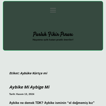
menüyü
Anasayfa
Gizlilik Politikası
Yasal Uyarı
aç
Hakkımızda
Parlak Fikir Pınarı
Hayatına ışıltı katan pratik öneriler!
Etiket:
Aybüke Kürtçe mi
Aybike Mi Aybige Mi
Tarih: Kasım 13, 2024
Aybike ne demek TDK? Aybike isminin “el değmemiş kız”