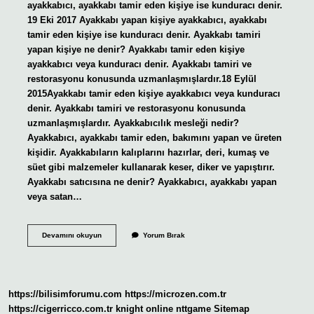
ayakkabıcı, ayakkabı tamir eden kişiye ise kunduracı denir.
19 Eki 2017 Ayakkabı yapan kişiye ayakkabıcı, ayakkabı
tamir eden kişiye ise kunduracı denir. Ayakkabı tamiri
yapan kişiye ne denir? Ayakkabı tamir eden kişiye
ayakkabıcı veya kunduracı denir. Ayakkabı tamiri ve
restorasyonu konusunda uzmanlaşmışlardır.18 Eylül
2015Ayakkabı tamir eden kişiye ayakkabıcı veya kunduracı
denir. Ayakkabı tamiri ve restorasyonu konusunda
uzmanlaşmışlardır. Ayakkabıcılık mesleği nedir?
Ayakkabıcı, ayakkabı tamir eden, bakımını yapan ve üreten
kişidir. Ayakkabıların kalıplarını hazırlar, deri, kumaş ve
süet gibi malzemeler kullanarak keser, diker ve yapıştırır.
Ayakkabı satıcısına ne denir? Ayakkabıcı, ayakkabı yapan
veya satan…
Ayakkabı
Devamını okuyun
Yorum Bırak
Yapanlara
Ne
Denir
https://bilisimforumu.com
https://microzen.com.tr
https://cigerricco.com.tr
knight online
nttgame
Sitemap