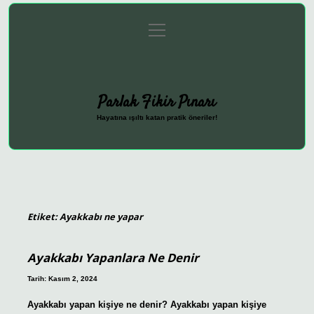
menüyü
Anasayfa
Gizlilik Politikası
Yasal Uyarı
aç
Hakkımızda
Parlak Fikir Pınarı
Hayatına ışıltı katan pratik öneriler!
Etiket:
Ayakkabı ne yapar
Ayakkabı Yapanlara Ne Denir
Tarih: Kasım 2, 2024
Ayakkabı yapan kişiye ne denir? Ayakkabı yapan kişiye