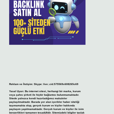
Reklam ve İletişim:
Skype: live:.cid.575569c608265c69
Yasal Uyarı:
Bu internet sitesi, herhangi bir marka, kurum
veya şahıs şirketi ile hiçbir bağlantısı bulunmamaktadır.
Sitede yalnızca kendi hazırladığımız makaleler
paylaşılmaktadır. Burada yer alan içerikler haber niteliği
taşımamakta olup, gerçek kurum ve kişiler hakkında
paylaşım yapılmamaktadır. Gerçek kurum ve kişiler ile isim
benzerlikleri tamamen tesadüfidir. Sitemizdeki bilgiler taslak