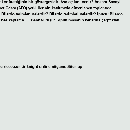
or ürettiğinin bir göstergesidir. Aso açılımı nedir? Ankara Sanayi
et Odası (ATO) yetkililerinin katılımıyla düzenlenen toplantıda,
. Bilardo terimleri nelerdir? Bilardo terimleri nelerdir? İpucu: Bilardo
ya bez kaplama. … Bank vuruşu: Topun masanın kenarına çarptıktan
gerricco.com.tr
knight online
nttgame
Sitemap