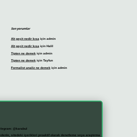
Son yorumlar
Alt geçit nedir kısa
için
admin
Alt geçit nedir kısa
için
Halil
Tipten ne demek
için
admin
Tipten ne demek
için
Tayfun
Formalist analiz ne demek
için
admin
elegram: @karabul
denle, sitedeki içerikleri proaktif olarak denetleme veya araştırma