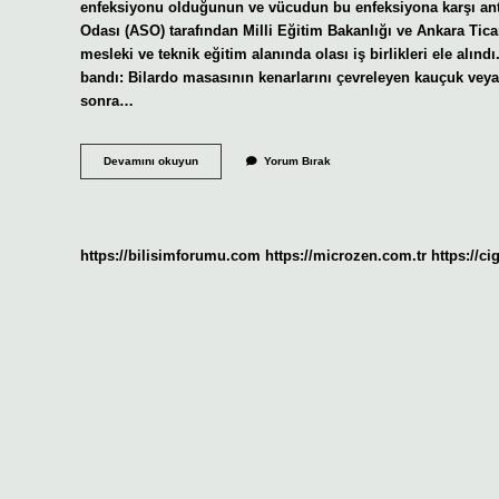
enfeksiyonu olduğunun ve vücudun bu enfeksiyona karşı antik
Odası (ASO) tarafından Milli Eğitim Bakanlığı ve Ankara Ticar
mesleki ve teknik eğitim alanında olası iş birlikleri ele alındı
bandı: Bilardo masasının kenarlarını çevreleyen kauçuk ve
sonra…
Bilardoda
Devamını okuyun
Yorum Bırak
Aso
Nedir
https://bilisimforumu.com
https://microzen.com.tr
https://ci