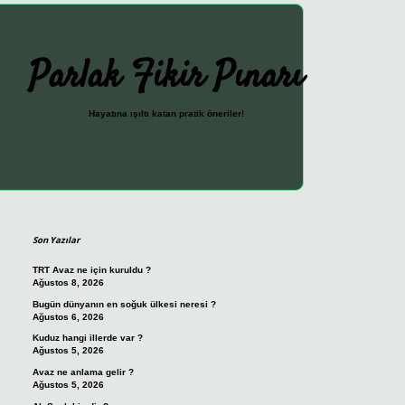
Parlak Fikir Pınarı
Hayatına ışıltı katan pratik öneriler!
Sidebar
ilbet güncel giriş adresi
vdcasino giriş
betexper giriş
Son Yazılar
TRT Avaz ne için kuruldu ?
Ağustos 8, 2026
Bugün dünyanın en soğuk ülkesi neresi ?
Ağustos 6, 2026
Kuduz hangi illerde var ?
Ağustos 5, 2026
Avaz ne anlama gelir ?
Ağustos 5, 2026