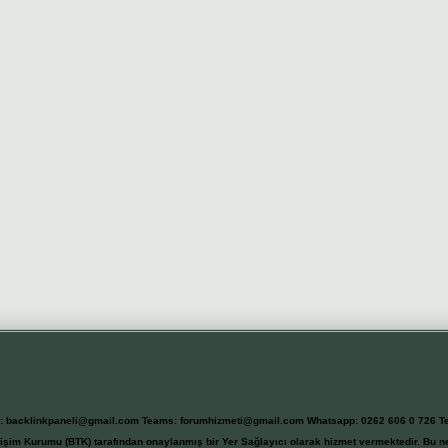
l:
backlinkpaneli@gmail.com
Teams:
forumhizmeti@gmail.com
Whatsapp: 0262 606 0 726
T
etişim Kurumu (BTK) tarafından onaylanmış bir Yer Sağlayıcı olarak hizmet vermektedir. Bu ne