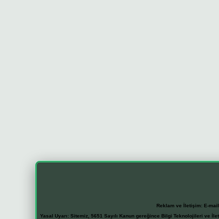
Reklam ve İletişim:
E-mai
Yasal Uyarı:
Sitemiz, 5651 Sayılı Kanun gereğince Bilgi Teknolojileri ve İl