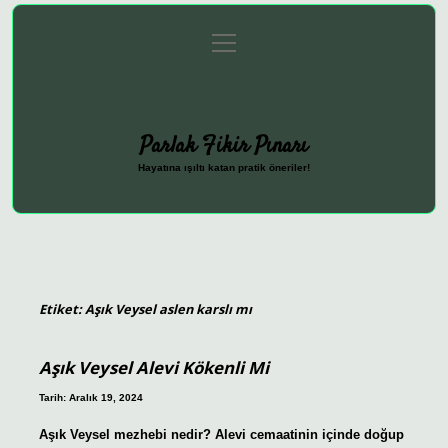
menüyü
Anasayfa
Gizlilik Politikası
Yasal Uyarı
aç
Hakkımızda
Parlak Fikir Pınarı
Hayatına ışıltı katan pratik öneriler!
Etiket:
Aşık Veysel aslen karslı mı
Aşık Veysel Alevi Kökenli Mi
Tarih: Aralık 19, 2024
Aşık Veysel mezhebi nedir? Alevi cemaatinin içinde doğup