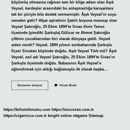
büyümüş olmasına rağmen tam bir bilge adam olan Aşık
Veysel, kardeşler arasındaki bu anlaşmazlığa karışanlara
tek bir şiiriyle bile destek vermemiştir. Âşık Veysel’in soyu
nereden gelir? Afşar aşiretinin Şatırlı boyuna mensup olan
Veysel Şatıroğlu, 25 Ekim 1894’te Sivas ilinin Tenos
ilçesinde (şimdiki Şarkışla) Gülizar ve Ahmet Şatıroğlu
çiftinin çocuklarından biri olarak dünyaya geldi. Veysel
aslen nereli? Veysel, 1894 yılının sonbaharında Şarkışla
İlçesi Sivralan köyünde doğdu. Aşık Veysel Türk mü? Âşık
Veysel, asıl adı Veysel Şatıroğlu, 25 Ekim 1894’te Sivas’ın
Şarkışla ilçesinde doğdu. Babasının Âşık Veysel’e
eğlendirmek için aldığı bağlamayla ilk olarak başka…
Aşık
Devamını okuyun
Yorum Bırak
Veysel
Alevi
Kökenli
Mi
https://bilisimforumu.com
https://microzen.com.tr
https://cigerricco.com.tr
knight online
nttgame
Sitemap