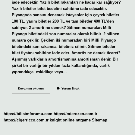
iade edecektir. Yazılı bilet rakamları ne kadar kar sağlıyor?
Yazılı biletler bilet bedelini sahibine iade edecektir.
Piyangoda şansını denemek isteyenler için çeyrek biletler
100 TL, yarım biletler 200 TL ve tam biletler 400 TL’den
satılıyor. 2 amorti ne demek? Silinen numaralar: Milli
Piyango biletindeki son numaralar olarak bilinir. 2 silinen
numara çekilir. Çekilen iki numaradan biri Milli Piyango
biletindeki son rakamsa, biletiniz silinir. Silinen biletler
bilet fiyatını sahibine iade eder. Amortis ne demek ticaret?
Aşınmış varlıkların amortismanına amortisman denir. Bir
şirket bir varlığı bir yıldan fazla kullandığında, varlık
yıprandıkça, eskidikçe veya…
Amorti
Devamını okuyun
Yorum Bırak
Ne
Demek
Borsa
https://bilisimforumu.com
https://microzen.com.tr
https://cigerricco.com.tr
knight online
nttgame
Sitemap