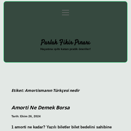
menüyü
Anasayfa
Gizlilik Politikası
Yasal Uyarı
aç
Hakkımızda
Parlak Fikir Pınarı
Hayatına ışıltı katan pratik öneriler!
Etiket:
Amortismanın Türkçesi nedir
Amorti Ne Demek Borsa
Tarih: Ekim 26, 2024
1 amorti ne kadar? Yazılı biletler bilet bedelini sahibine