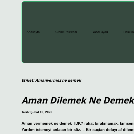
Anasayfa
Gizlilik Politikası
Yasal Uyarı
Hakkım
Etiket:
Amanvermez ne demek
Aman Dilemek Ne Demek
Tarih: Şubat 15, 2025
Aman vermemek ne demek TDK? rahat bırakmamak, kimseni
Yardım istemeyi anlatan bir söz. – Bir suçtan dolayı af dilem