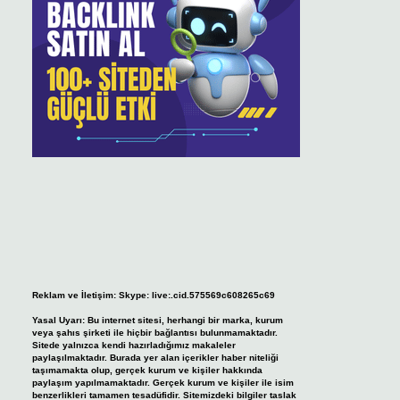
Reklam ve İletişim:
Skype: live:.cid.575569c608265c69
Yasal Uyarı:
Bu internet sitesi, herhangi bir marka, kurum
veya şahıs şirketi ile hiçbir bağlantısı bulunmamaktadır.
Sitede yalnızca kendi hazırladığımız makaleler
paylaşılmaktadır. Burada yer alan içerikler haber niteliği
taşımamakta olup, gerçek kurum ve kişiler hakkında
paylaşım yapılmamaktadır. Gerçek kurum ve kişiler ile isim
benzerlikleri tamamen tesadüfidir. Sitemizdeki bilgiler taslak