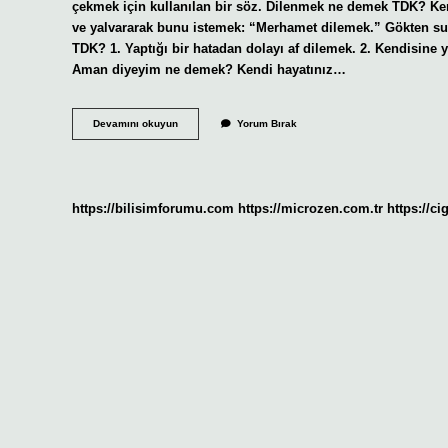
çekmek için kullanılan bir söz. Dilenmek ne demek TDK? Ken
ve yalvararak bunu istemek: “Merhamet dilemek.” Gökten su
TDK? 1. Yaptığı bir hatadan dolayı af dilemek. 2. Kendisine
Aman diyeyim ne demek? Kendi hayatınız…
Aman
Devamını okuyun
Yorum Bırak
Dilemek
Ne
Demek
Tdk
https://bilisimforumu.com
https://microzen.com.tr
https://ci