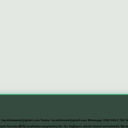
l:
backlinkpaneli@gmail.com
Teams:
forumhizmeti@gmail.com
Whatsapp: 0262 606 0 726
T
etişim Kurumu (BTK) tarafından onaylanmış bir Yer Sağlayıcı olarak hizmet vermektedir. Bu ne