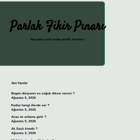
Parlak Fikir Pınarı
Hayatına ışıltı katan pratik öneriler!
Sidebar
ilbet güncel giriş adresi
vdcasino giriş
betexper giriş
Son Yazılar
Bugün dünyanın en soğuk ülkesi neresi ?
Ağustos 6, 2026
Kuduz hangi illerde var ?
Ağustos 5, 2026
Avaz ne anlama gelir ?
Ağustos 5, 2026
Ak Saçlı kimdir ?
Ağustos 3, 2026