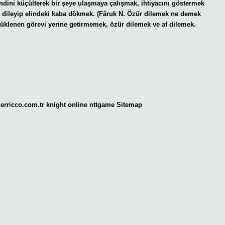
dini küçülterek bir şeye ulaşmaya çalışmak, ihtiyacını göstermek
 dileyip elindeki kaba dökmek. (Fâruk N. Özür dilemek ne demek
 yüklenen görevi yerine getirmemek, özür dilemek ve af dilemek.
gerricco.com.tr
knight online
nttgame
Sitemap