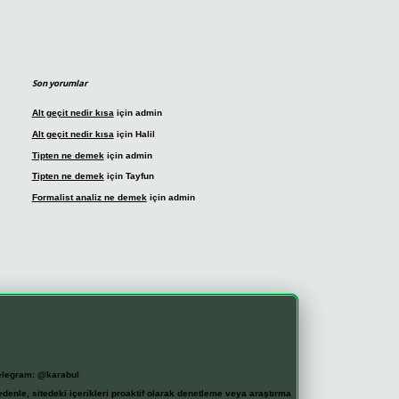
Son yorumlar
Alt geçit nedir kısa
için
admin
Alt geçit nedir kısa
için
Halil
Tipten ne demek
için
admin
Tipten ne demek
için
Tayfun
Formalist analiz ne demek
için
admin
elegram: @karabul
denle, sitedeki içerikleri proaktif olarak denetleme veya araştırma