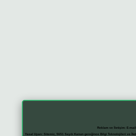
Reklam ve İletişim:
E-mai
Yasal Uyarı:
Sitemiz, 5651 Sayılı Kanun gereğince Bilgi Teknolojileri ve İl