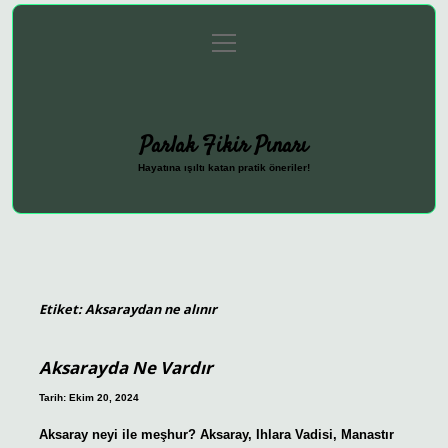
menüyü
Anasayfa
Gizlilik Politikası
Yasal Uyarı
aç
Hakkımızda
Parlak Fikir Pınarı
Hayatına ışıltı katan pratik öneriler!
Etiket:
Aksaraydan ne alınır
Aksarayda Ne Vardır
Tarih: Ekim 20, 2024
Aksaray neyi ile meşhur? Aksaray, Ihlara Vadisi, Manastır