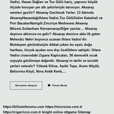
Vadisi, Hasan Dağları ve Tuz Gölü hariç, yapısını büyük
ölçüde koruyan yer altı şehirleriyle tanınıyor. Aksaray
nereleri gezilir? Aksaray Gezilecek Yerler: 13 Adımda
AksarayHasandağıIhlara Vadisi.Tuz GölüSelim Katedrali ve
Peri BacalarıNarlıgöl.Zinciriye Medresesi.Aksaray
Müzesi.Sultanhanı KervansarayıDiğer yazılar… Aksaray
deyince aklımıza ne gelir? Aksaray denince akla ilk gelen
Melendiz Nehri boyunca uzanan Ihlara Vadisi’dir.
Muhteşem görüntüsüyle dikkat çeken bu eşsiz doğa
harikası, birçok açıdan sıra dışı özelliklere sahiptir. Ihlara
Vadisi civarındaki Zigana Kaplıcaları, 50 derecelik sıcak
suyuyla görülmeye değerdir. Aksaray’ın tarihi ve turistik
yerleri nelerdir? Yüksek Kilise, Aşıklı Tepe, Acem Höyük,
Belisırma Köyü, Nora Antik Kenti,…
Aksarayda
Devamını okuyun
Yorum Bırak
Ne
Vardır
https://bilisimforumu.com
https://microzen.com.tr
https://cigerricco.com.tr
knight online
nttgame
Sitemap