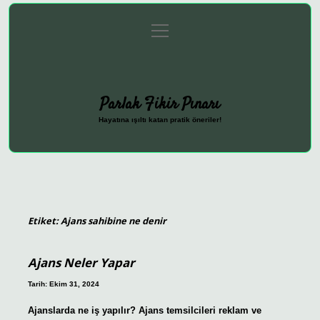
menüyü
Anasayfa
Gizlilik Politikası
Yasal Uyarı
aç
Hakkımızda
Parlak Fikir Pınarı
Hayatına ışıltı katan pratik öneriler!
Etiket:
Ajans sahibine ne denir
Ajans Neler Yapar
Tarih: Ekim 31, 2024
Ajanslarda ne iş yapılır? Ajans temsilcileri reklam ve