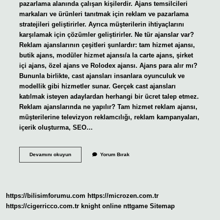
pazarlama alanında çalışan kişilerdir. Ajans temsilcileri
markaları ve ürünleri tanıtmak için reklam ve pazarlama
stratejileri geliştirirler. Ayrıca müşterilerin ihtiyaçlarını
karşılamak için çözümler geliştirirler. Ne tür ajanslar var?
Reklam ajanslarının çeşitleri şunlardır: tam hizmet ajansı,
butik ajans, modüler hizmet ajansı/a la carte ajans, şirket
içi ajans, özel ajans ve Rolodex ajansı. Ajans para alır mı?
Bununla birlikte, cast ajansları insanlara oyunculuk ve
modellik gibi hizmetler sunar. Gerçek cast ajansları
katılmak isteyen adaylardan herhangi bir ücret talep etmez.
Reklam ajanslarında ne yapılır? Tam hizmet reklam ajansı,
müşterilerine televizyon reklamcılığı, reklam kampanyaları,
içerik oluşturma, SEO…
Ajans
Devamını okuyun
Yorum Bırak
Neler
Yapar
https://bilisimforumu.com
https://microzen.com.tr
https://cigerricco.com.tr
knight online
nttgame
Sitemap