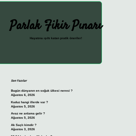
Parlak Fikir Pınarı
Hayatına ışıltı katan pratik öneriler!
Sidebar
ilbet güncel giriş adresi
vdcasino giriş
betexper giriş
Son Yazılar
Bugün dünyanın en soğuk ülkesi neresi ?
Ağustos 6, 2026
Kuduz hangi illerde var ?
Ağustos 5, 2026
Avaz ne anlama gelir ?
Ağustos 5, 2026
Ak Saçlı kimdir ?
Ağustos 3, 2026