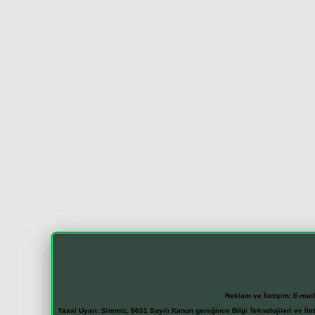
Reklam ve İletişim:
E-mai
Yasal Uyarı:
Sitemiz, 5651 Sayılı Kanun gereğince Bilgi Teknolojileri ve İl