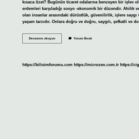
kısaca özet? Bugünün ticaret odalarına benzeyen bir işlev ola
erdemleri karşıladığı sosyo -ekonomik bir düzendir. Ahilik v
olan insanlar arasındaki dürüstlük, güvenilirlik, işlere saygı v
yaşam tarzıdır. Onlara doğru ve doğru, saygılı, şefkatli ve do
Ahilik
Devamını okuyun
Yorum Bırak
Nedir
Kısaca
Mesleki
Gelişim
https://bilisimforumu.com
https://microzen.com.tr
https://ci