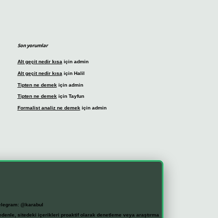
Son yorumlar
Alt geçit nedir kısa
için
admin
Alt geçit nedir kısa
için
Halil
Tipten ne demek
için
admin
Tipten ne demek
için
Tayfun
Formalist analiz ne demek
için
admin
elegram: @karabul
denle, sitedeki içerikleri proaktif olarak denetleme veya araştırma