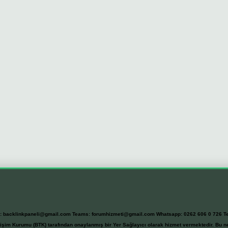
l:
backlinkpaneli@gmail.com
Teams:
forumhizmeti@gmail.com
Whatsapp: 0262 606 0 726
T
etişim Kurumu (BTK) tarafından onaylanmış bir Yer Sağlayıcı olarak hizmet vermektedir. Bu ne