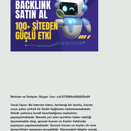
Reklam ve İletişim:
Skype: live:.cid.575569c608265c69
Yasal Uyarı:
Bu internet sitesi, herhangi bir marka, kurum
veya şahıs şirketi ile hiçbir bağlantısı bulunmamaktadır.
Sitede yalnızca kendi hazırladığımız makaleler
paylaşılmaktadır. Burada yer alan içerikler haber niteliği
taşımamakta olup, gerçek kurum ve kişiler hakkında
paylaşım yapılmamaktadır. Gerçek kurum ve kişiler ile isim
benzerlikleri tamamen tesadüfidir. Sitemizdeki bilgiler taslak