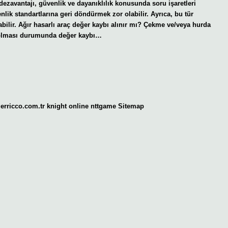
dezavantajı, güvenlik ve dayanıklılık konusunda soru işaretleri
enlik standartlarına geri döndürmek zor olabilir. Ayrıca, bu tür
bilir. Ağır hasarlı araç değer kaybı alınır mı? Çekme ve/veya hurda
ar olması durumunda değer kaybı…
gerricco.com.tr
knight online
nttgame
Sitemap