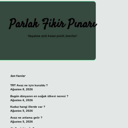
Parlak Fikir Pınarı
Hayatına ışıltı katan pratik öneriler!
Sidebar
ilbet güncel giriş adresi
vdcasino giriş
betexper giriş
Son Yazılar
TRT Avaz ne için kuruldu ?
Ağustos 8, 2026
Bugün dünyanın en soğuk ülkesi neresi ?
Ağustos 6, 2026
Kuduz hangi illerde var ?
Ağustos 5, 2026
Avaz ne anlama gelir ?
Ağustos 5, 2026