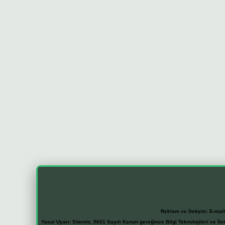
Reklam ve İletişim:
E-mai
Yasal Uyarı:
Sitemiz, 5651 Sayılı Kanun gereğince Bilgi Teknolojileri ve İl