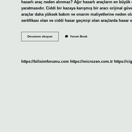
hasarlı araç neden alınmaz? Ağır hasarlı araçların en büyük 
yaratmasıdır. Ciddi bir kazaya karışmış bir aracı orijinal güv
araçlar daha yüksek bakım ve onarım maliyetlerine neden ola
sertifikası olan ve ciddi hasar geçmişi olan araçlarda has
Ağır
Devamını okuyun
Yorum Bırak
Hasarlı
Araç
Kredi
Çıkar
Mı
https://bilisimforumu.com
https://microzen.com.tr
https://ci