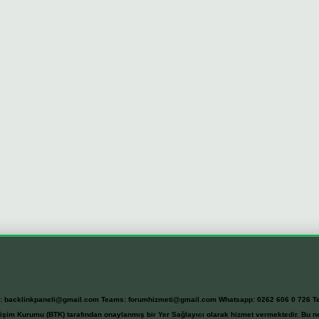
l:
backlinkpaneli@gmail.com
Teams:
forumhizmeti@gmail.com
Whatsapp: 0262 606 0 726
T
etişim Kurumu (BTK) tarafından onaylanmış bir Yer Sağlayıcı olarak hizmet vermektedir. Bu ne