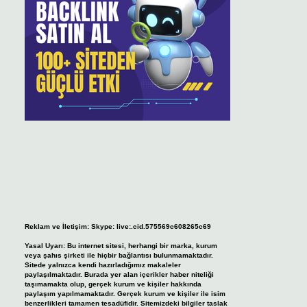
Reklam ve İletişim:
Skype: live:.cid.575569c608265c69
Yasal Uyarı:
Bu internet sitesi, herhangi bir marka, kurum
veya şahıs şirketi ile hiçbir bağlantısı bulunmamaktadır.
Sitede yalnızca kendi hazırladığımız makaleler
paylaşılmaktadır. Burada yer alan içerikler haber niteliği
taşımamakta olup, gerçek kurum ve kişiler hakkında
paylaşım yapılmamaktadır. Gerçek kurum ve kişiler ile isim
benzerlikleri tamamen tesadüfidir. Sitemizdeki bilgiler taslak