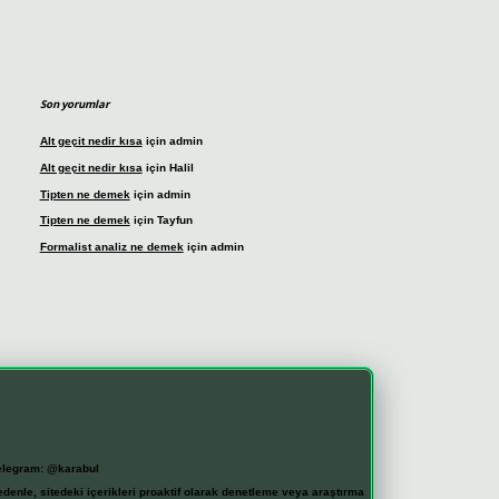
Son yorumlar
Alt geçit nedir kısa
için
admin
Alt geçit nedir kısa
için
Halil
Tipten ne demek
için
admin
Tipten ne demek
için
Tayfun
Formalist analiz ne demek
için
admin
elegram: @karabul
denle, sitedeki içerikleri proaktif olarak denetleme veya araştırma