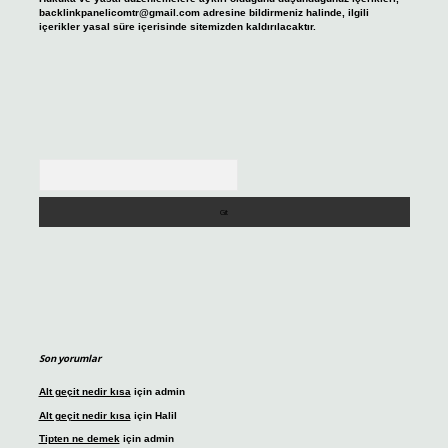
backlinkpanelicomtr@gmail.com
adresine bildirmeniz halinde, ilgili
içerikler yasal süre içerisinde sitemizden kaldırılacaktır.
Arama
Son yorumlar
Alt geçit nedir kısa
için
admin
Alt geçit nedir kısa
için
Halil
Tipten ne demek
için
admin