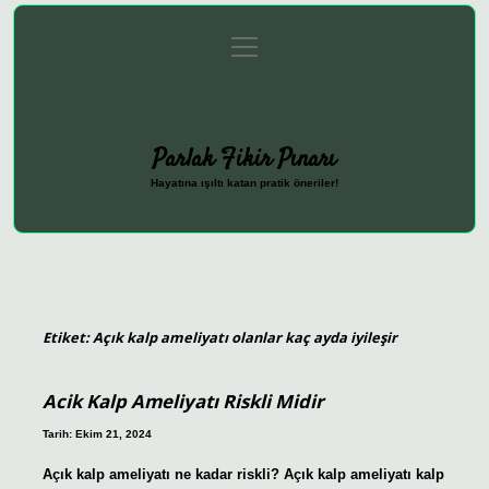
menüyü
Anasayfa
Gizlilik Politikası
Yasal Uyarı
aç
Hakkımızda
Parlak Fikir Pınarı
Hayatına ışıltı katan pratik öneriler!
Etiket:
Açık kalp ameliyatı olanlar kaç ayda iyileşir
Acik Kalp Ameliyatı Riskli Midir
Tarih: Ekim 21, 2024
Açık kalp ameliyatı ne kadar riskli? Açık kalp ameliyatı kalp