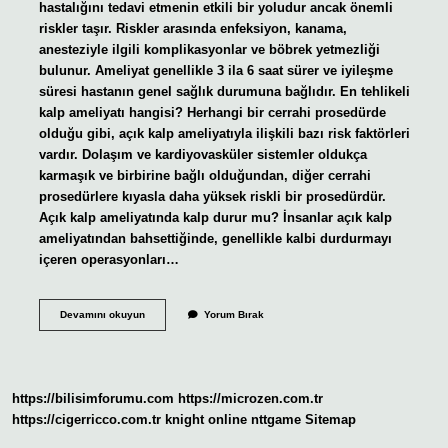
hastalığını tedavi etmenin etkili bir yoludur ancak önemli
riskler taşır. Riskler arasında enfeksiyon, kanama,
anesteziyle ilgili komplikasyonlar ve böbrek yetmezliği
bulunur. Ameliyat genellikle 3 ila 6 saat sürer ve iyileşme
süresi hastanın genel sağlık durumuna bağlıdır. En tehlikeli
kalp ameliyatı hangisi? Herhangi bir cerrahi prosedürde
olduğu gibi, açık kalp ameliyatıyla ilişkili bazı risk faktörleri
vardır. Dolaşım ve kardiyovasküler sistemler oldukça
karmaşık ve birbirine bağlı olduğundan, diğer cerrahi
prosedürlere kıyasla daha yüksek riskli bir prosedürdür.
Açık kalp ameliyatında kalp durur mu? İnsanlar açık kalp
ameliyatından bahsettiğinde, genellikle kalbi durdurmayı
içeren operasyonları…
Acik
Devamını okuyun
Yorum Bırak
Kalp
Ameliyatı
Riskli
Midir
https://bilisimforumu.com
https://microzen.com.tr
https://cigerricco.com.tr
knight online
nttgame
Sitemap