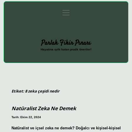
menüyü
Anasayfa
Gizlilik Politikası
Yasal Uyarı
aç
Hakkımızda
Parlak Fikir Pınarı
Hayatına ışıltı katan pratik öneriler!
Etiket:
8 zeka çeşidi nedir
Natüralist Zeka Ne Demek
Tarih: Ekim 22, 2024
Natüralist ve içsel zeka ne demek? Doğalcı ve kişisel-kişisel