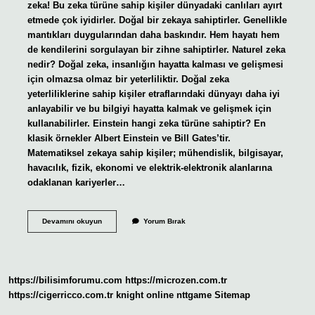
zeka! Bu zeka türüne sahip kişiler dünyadaki canlıları ayırt
etmede çok iyidirler. Doğal bir zekaya sahiptirler. Genellikle
mantıkları duygularından daha baskındır. Hem hayatı hem
de kendilerini sorgulayan bir zihne sahiptirler. Naturel zeka
nedir? Doğal zeka, insanlığın hayatta kalması ve gelişmesi
için olmazsa olmaz bir yeterliliktir. Doğal zeka
yeterliliklerine sahip kişiler etraflarındaki dünyayı daha iyi
anlayabilir ve bu bilgiyi hayatta kalmak ve gelişmek için
kullanabilirler. Einstein hangi zeka türüne sahiptir? En
klasik örnekler Albert Einstein ve Bill Gates’tir.
Matematiksel zekaya sahip kişiler; mühendislik, bilgisayar,
havacılık, fizik, ekonomi ve elektrik-elektronik alanlarına
odaklanan kariyerler…
Natüralist
Devamını okuyun
Yorum Bırak
Zeka
Ne
Demek
https://bilisimforumu.com
https://microzen.com.tr
https://cigerricco.com.tr
knight online
nttgame
Sitemap