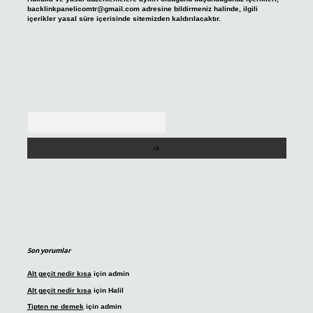
backlinkpanelicomtr@gmail.com
adresine bildirmeniz halinde, ilgili
içerikler yasal süre içerisinde sitemizden kaldırılacaktır.
Arama
Son yorumlar
Alt geçit nedir kısa
için
admin
Alt geçit nedir kısa
için
Halil
Tipten ne demek
için
admin