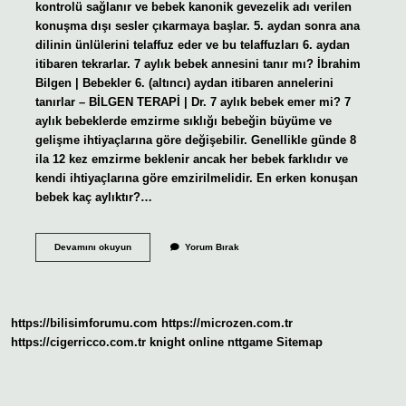
kontrolü sağlanır ve bebek kanonik gevezelik adı verilen
konuşma dışı sesler çıkarmaya başlar. 5. aydan sonra ana
dilinin ünlülerini telaffuz eder ve bu telaffuzları 6. aydan
itibaren tekrarlar. 7 aylık bebek annesini tanır mı? İbrahim
Bilgen | Bebekler 6. (altıncı) aydan itibaren annelerini
tanırlar – BİLGEN TERAPİ | Dr. 7 aylık bebek emer mi? 7
aylık bebeklerde emzirme sıklığı bebeğin büyüme ve
gelişme ihtiyaçlarına göre değişebilir. Genellikle günde 8
ila 12 kez emzirme beklenir ancak her bebek farklıdır ve
kendi ihtiyaçlarına göre emzirilmelidir. En erken konuşan
bebek kaç aylıktır?…
7
Devamını okuyun
Yorum Bırak
Aylık
Bebek
Anne
Der
Mi
https://bilisimforumu.com
https://microzen.com.tr
https://cigerricco.com.tr
knight online
nttgame
Sitemap