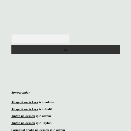
Arama
Son yorumlar
Alt geçit nedir kısa
için
admin
Alt geçit nedir kısa
için
Halil
Tipten ne demek
için
admin
Tipten ne demek
için
Tayfun
Formalist analiz ne demek
için
admin