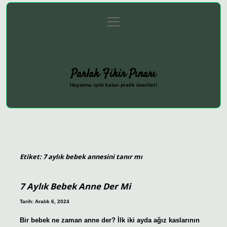
menüyü
Anasayfa
Gizlilik Politikası
Yasal Uyarı
aç
Hakkımızda
Parlak Fikir Pınarı
Hayatına ışıltı katan pratik öneriler!
Etiket:
7 aylık bebek annesini tanır mı
7 Aylık Bebek Anne Der Mi
Tarih: Aralık 6, 2024
Bir bebek ne zaman anne der? İlk iki ayda ağız kaslarının