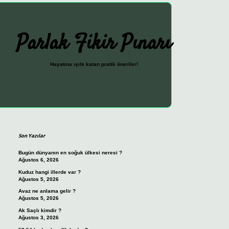
Parlak Fikir Pınarı
Hayatına ışıltı katan pratik öneriler!
Sidebar
ilbet güncel giriş adresi
vdcasin
Son Yazılar
Bugün dünyanın en soğuk ülkesi neresi ?
Ağustos 6, 2026
Kuduz hangi illerde var ?
Ağustos 5, 2026
Avaz ne anlama gelir ?
Ağustos 5, 2026
Ak Saçlı kimdir ?
Ağustos 3, 2026