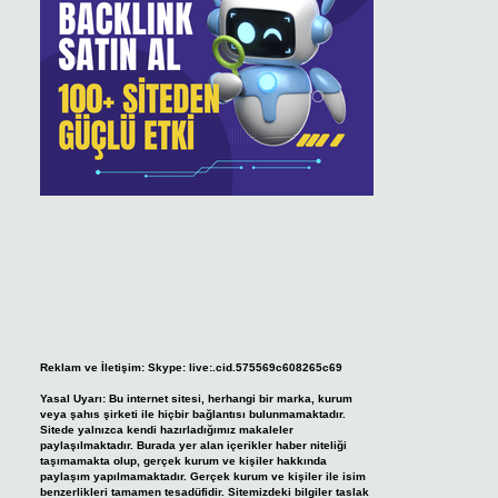
Reklam ve İletişim:
Skype: live:.cid.575569c608265c69
Yasal Uyarı:
Bu internet sitesi, herhangi bir marka, kurum
veya şahıs şirketi ile hiçbir bağlantısı bulunmamaktadır.
Sitede yalnızca kendi hazırladığımız makaleler
paylaşılmaktadır. Burada yer alan içerikler haber niteliği
taşımamakta olup, gerçek kurum ve kişiler hakkında
paylaşım yapılmamaktadır. Gerçek kurum ve kişiler ile isim
benzerlikleri tamamen tesadüfidir. Sitemizdeki bilgiler taslak