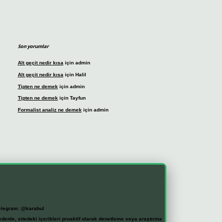
Son yorumlar
Alt geçit nedir kısa
için
admin
Alt geçit nedir kısa
için
Halil
Tipten ne demek
için
admin
Tipten ne demek
için
Tayfun
Formalist analiz ne demek
için
admin
elegram: @karabul
denle, sitedeki içerikleri proaktif olarak denetleme veya araştırma