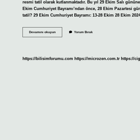
resmi tatil olarak kutlanmaktadır. Bu yıl 29 Ekim Salı günü
Ekim Cumhuriyet Bayramı’ndan önce, 28 Ekim Pazartesi günü
tatil? 29 Ekim Cumhuriyet Bayramı: 13-28 Ekim 28 Ekim 2024
29
Devamını okuyun
Yorum Bırak
Okullar
Tatil
Mi
https://bilisimforumu.com
https://microzen.com.tr
https://ci