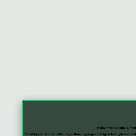
Reklam ve İletişim:
E-mai
Yasal Uyarı:
Sitemiz, 5651 Sayılı Kanun gereğince Bilgi Teknolojileri ve İl