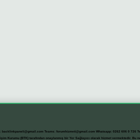
l:
backlinkpaneli@gmail.com
Teams:
forumhizmeti@gmail.com
Whatsapp: 0262 606 0 726
T
etişim Kurumu (BTK) tarafından onaylanmış bir Yer Sağlayıcı olarak hizmet vermektedir. Bu ne