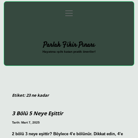
menüyü
Anasayfa
Gizlilik Politikası
Yasal Uyarı
aç
Hakkımızda
Parlak Fikir Pınarı
Hayatına ışıltı katan pratik öneriler!
Etiket:
23 ne kadar
3 Bölü 5 Neye Eşittir
Tarih: Mart 7, 2025
2 bölü 3 neye eşittir? Böylece 4’e bölünür. Dikkat edin, 4’e