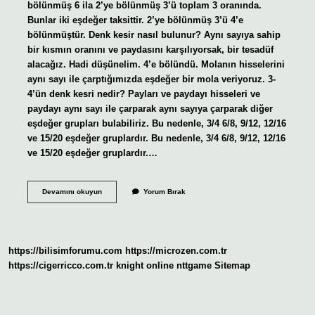
bölünmüş 6 ila 2’ye bölünmüş 3’ü toplam 3 oranında.
Bunlar iki eşdeğer taksittir. 2’ye bölünmüş 3’ü 4’e
bölünmüştür. Denk kesir nasıl bulunur? Aynı sayıya sahip
bir kısmın oranını ve paydasını karşılıyorsak, bir tesadüf
alacağız. Hadi düşünelim. 4’e bölündü. Molanın hisselerini
aynı sayı ile çarptığımızda eşdeğer bir mola veriyoruz. 3-
4’ün denk kesri nedir? Payları ve paydayı hisseleri ve
paydayı aynı sayı ile çarparak aynı sayıya çarparak diğer
eşdeğer grupları bulabiliriz. Bu nedenle, 3/4 6/8, 9/12, 12/16
ve 15/20 eşdeğer gruplardır. Bu nedenle, 3/4 6/8, 9/12, 12/16
ve 15/20 eşdeğer gruplardır.…
3
Devamını okuyun
Yorum Bırak
Bölü
5
Neye
Eşittir
https://bilisimforumu.com
https://microzen.com.tr
https://cigerricco.com.tr
knight online
nttgame
Sitemap