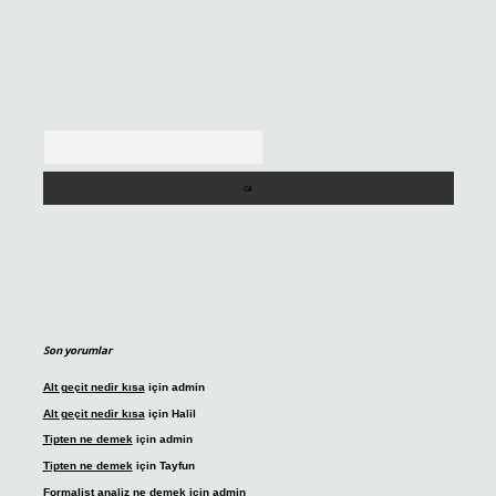
Arama
Son yorumlar
Alt geçit nedir kısa
için
admin
Alt geçit nedir kısa
için
Halil
Tipten ne demek
için
admin
Tipten ne demek
için
Tayfun
Formalist analiz ne demek
için
admin