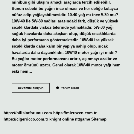
minibüs gibi ulaşım amaçlı araçlarda tercih edilebilir.
Bunun sebebi bu yağın ince olması ve her deliğe kolayca
nüfuz edip yağlayabilmesidir. 10-40 yağ mı ince 5-30 mu?
10W-40 ile 5W-30 yağları arasındaki fark, düşük ve yüksek
sıcaklıklardaki viskozitelerinde yatmaktadır. 5W-30 yağı
soğuk havalarda daha akışkan olup, düşük sıcaklıklarda
daha iyi performans göstermektedir. 10W-40 ise yüksek
sıcaklıklarda daha kalın bir yapıya sahip olup, sıcak
havalarda daha dayanıklıdır. 10W40 motor yağı iyi midir?
Bu yağlar motor performansını artırır, aşınmayı azaltır ve
motor ömrünü uzatır. Genel olarak 10W-40 motor yağı hem
eski hem…
10
Devamını okuyun
Yorum Bırak
40
Yağ
Kalın
Mı
https://bilisimforumu.com
https://microzen.com.tr
https://cigerricco.com.tr
knight online
nttgame
Sitemap