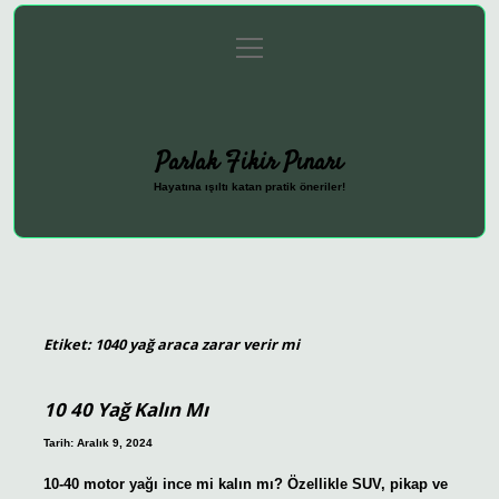
menüyü
Anasayfa
Gizlilik Politikası
Yasal Uyarı
aç
Hakkımızda
Parlak Fikir Pınarı
Hayatına ışıltı katan pratik öneriler!
Etiket:
1040 yağ araca zarar verir mi
10 40 Yağ Kalın Mı
Tarih: Aralık 9, 2024
10-40 motor yağı ince mi kalın mı? Özellikle SUV, pikap ve