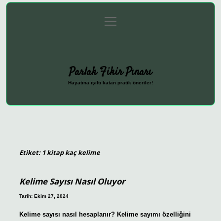
menüyü
Anasayfa
Gizlilik Politikası
Yasal Uyarı
aç
Hakkımızda
Parlak Fikir Pınarı
Hayatına ışıltı katan pratik öneriler!
Etiket:
1 kitap kaç kelime
Kelime Sayısı Nasıl Oluyor
Tarih: Ekim 27, 2024
Kelime sayısı nasıl hesaplanır? Kelime sayımı özelliğini