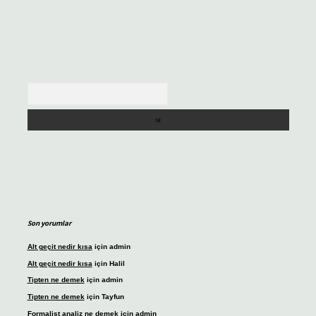
Arama
Son yorumlar
Alt geçit nedir kısa
için
admin
Alt geçit nedir kısa
için
Halil
Tipten ne demek
için
admin
Tipten ne demek
için
Tayfun
Formalist analiz ne demek
için
admin