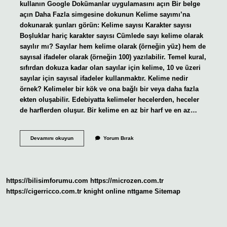
kullanın Google Dokümanlar uygulamasını açın Bir belge
açın Daha Fazla simgesine dokunun Kelime sayımı’na
dokunarak şunları görün: Kelime sayısı Karakter sayısı
Boşluklar hariç karakter sayısı Cümlede sayı kelime olarak
sayılır mı? Sayılar hem kelime olarak (örneğin yüz) hem de
sayısal ifadeler olarak (örneğin 100) yazılabilir. Temel kural,
sıfırdan dokuza kadar olan sayılar için kelime, 10 ve üzeri
sayılar için sayısal ifadeler kullanmaktır. Kelime nedir
örnek? Kelimeler bir kök ve ona bağlı bir veya daha fazla
ekten oluşabilir. Edebiyatta kelimeler hecelerden, heceler
de harflerden oluşur. Bir kelime en az bir harf ve en az…
Kelime
Devamını okuyun
Yorum Bırak
Sayısı
Nasıl
Oluyor
https://bilisimforumu.com
https://microzen.com.tr
https://cigerricco.com.tr
knight online
nttgame
Sitemap