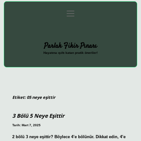
menüyü
Anasayfa
Gizlilik Politikası
Yasal Uyarı
aç
Hakkımızda
Parlak Fikir Pınarı
Hayatına ışıltı katan pratik öneriler!
Etiket:
05 neye eşittir
3 Bölü 5 Neye Eşittir
Tarih: Mart 7, 2025
2 bölü 3 neye eşittir? Böylece 4’e bölünür. Dikkat edin, 4’e