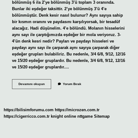
bölünmüş 6 ila 2’ye bölünmüş 3’ü toplam 3 oranında.
Bunlar iki eşdeğer taksittir. 2’ye bölünmüş 3’ü 4’e
bölünmüştür. Denk kesir nasıl bulunur? Aynı sayıya sahip
bir kısmın oranını ve paydasını karşılıyorsak, bir tesadüf
alacağız. Hadi düşünelim. 4’e bölündü. Molanın hisselerini
aynı sayı ile çarptığımızda eşdeğer bir mola veriyoruz. 3-
4’ün denk kesri nedir? Payları ve paydayı hisseleri ve
paydayı aynı sayı ile çarparak aynı sayıya çarparak diğer
eşdeğer grupları bulabiliriz. Bu nedenle, 3/4 6/8, 9/12, 12/16
ve 15/20 eşdeğer gruplardır. Bu nedenle, 3/4 6/8, 9/12, 12/16
ve 15/20 eşdeğer gruplardır.…
3
Devamını okuyun
Yorum Bırak
Bölü
5
Neye
Eşittir
https://bilisimforumu.com
https://microzen.com.tr
https://cigerricco.com.tr
knight online
nttgame
Sitemap