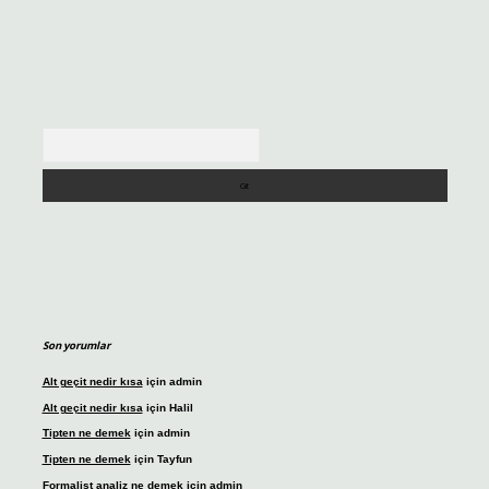
Arama
Son yorumlar
Alt geçit nedir kısa
için
admin
Alt geçit nedir kısa
için
Halil
Tipten ne demek
için
admin
Tipten ne demek
için
Tayfun
Formalist analiz ne demek
için
admin